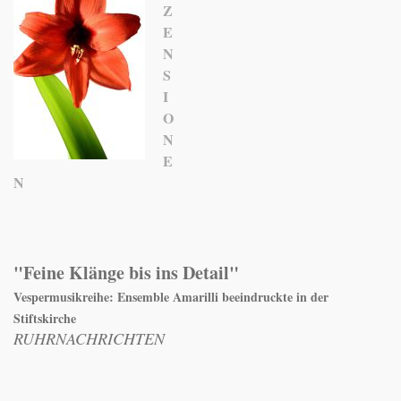
Z
E
N
S
I
O
N
E
N
"Feine Klänge bis ins Detail"
Vespermusikreihe: Ensemble Amarilli beeindruckte in der
Stiftskirche
RUHRNACHRICHTEN